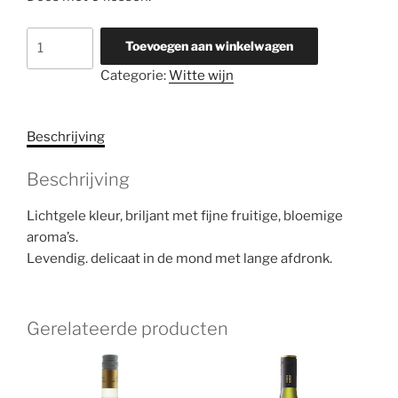
Mundo
Toevoegen aan winkelwagen
de
Categorie:
Witte wijn
Yuntero
Verdejo
/
Beschrijving
Sauvignon
Blanc,
Beschrijving
doos
met
Lichtgele kleur, briljant met fijne fruitige, bloemige
6
aroma’s.
flessen
Levendig. delicaat in de mond met lange afdronk.
aantal
Gerelateerde producten