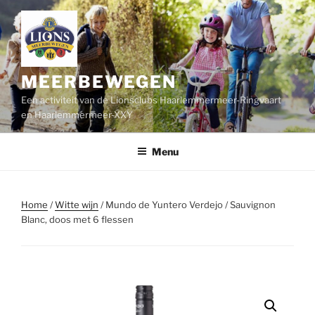
Ga
naar
de
inhoud
MEERBEWEGEN
Een activiteit van de Lionsclubs Haarlemmermeer-Ringvaart
en Haarlemmermeer-XXY
Menu
Home
/
Witte wijn
/ Mundo de Yuntero Verdejo / Sauvignon
Blanc, doos met 6 flessen