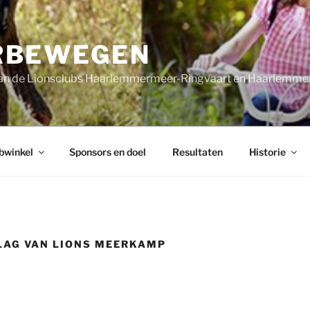
RBEWEGEN
t van de Lionsclubs Haarlemmermeer-Ringvaart en Haarlemm
bwinkel
Sponsors en doel
Resultaten
Historie
LAG VAN LIONS MEERKAMP