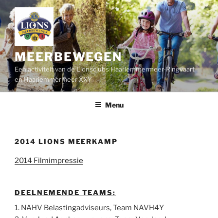
Ga
naar
de
inhoud
MEERBEWEGEN
Een activiteit van de Lionsclubs Haarlemmermeer-Ringvaart
en Haarlemmermeer-XXY
Menu
2014 LIONS MEERKAMP
2014 Filmimpressie
DEELNEMENDE TEAMS:
1. NAHV Belastingadviseurs, Team NAVH4Y